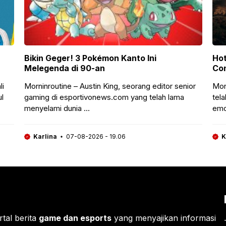
ikin Geger! 3 Pokémon Kanto Ini
HotD S3: K
elegenda di 90-an
Conquest
orninroutine – Austin King, seorang editor senior
Morninrouti
aming di esportivonews.com yang telah lama
telah memb
enyelami dunia ...
emosional ..
Karlina
07-08-2026 - 19.06
Karlina
rtal berita
game dan esports
yang menyajikan informasi