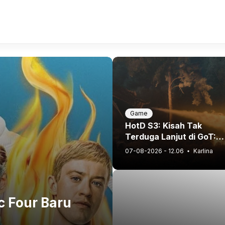
Game
HotD S3: Kisah Tak
Terduga Lanjut di GoT:
Conquest!
07-08-2026 - 12.06
Karlina
Game
Bikin Geger! 3 Pokémon Kanto Ini
Melegenda di 90-an