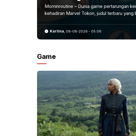
– Dunia game pertarungan kembali diguncang dengan
l Tokon, judul terbaru yang baru
-2026 - 05.06
Game