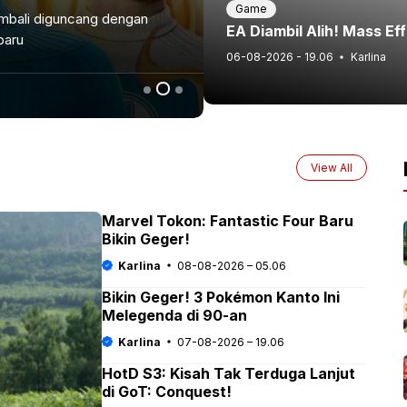
Game
Morninroutine – Austin King, seorang editor senior gaming di
EA Diambil Alih! Mass E
esportivonews.com yang telah lama menyelami dunia
06-08-2026 - 19.06
Karlina
Karlina
,
07-08-2026 - 19.06
View All
Marvel Tokon: Fantastic Four Baru
Bikin Geger!
Karlina
08-08-2026 – 05.06
Bikin Geger! 3 Pokémon Kanto Ini
Melegenda di 90-an
Karlina
07-08-2026 – 19.06
HotD S3: Kisah Tak Terduga Lanjut
di GoT: Conquest!