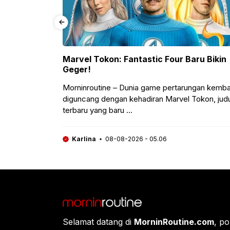
oTD
Marvel Tokon: Fantastic Four Baru Bikin
B
Geger!
M
Dragon
Morninroutine – Dunia game pertarungan kembali
M
khir
diguncang dengan kehadiran Marvel Tokon, judul
g
terbaru yang baru ...
m
Karlina
08-08-2026 - 05.06
Selamat datang di
MorninRoutine.com
, po