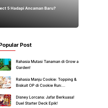
Morninroutine – Musim ketiga House of the 
ffect 5 Hadapi Ancaman Baru?
mengakhiri dramanya akhir pekan
Karlina
,
08-08-2026 - 12.06
Popular Post
Rahasia Mutasi Tanaman di Grow a
Garden!
Rahasia Manju Cookie: Topping &
Biskuit OP di Cookie Run:
Kingdom!
Disney Lorcana: Jafar Berkuasa!
Duel Starter Deck Epik!