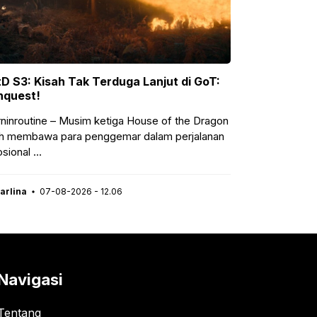
isah Tak Terduga Lanjut di GoT:
Rahasia Celana Pen
!
Legendaris!
ne – Musim ketiga House of the Dragon
Morninroutine – Sulit 
awa para penggemar dalam perjalanan
telah berlalu sejak Po
.
menjejakkan kaki ...
07-08-2026 - 12.06
Karlina
07-08-2026 
Navigasi
Tentang