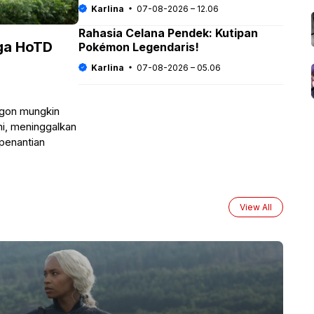
Karlina
07-08-2026 – 12.06
Rahasia Celana Pendek: Kutipan
ga HoTD
Pokémon Legendaris!
Karlina
07-08-2026 – 05.06
agon mungkin
ni, meninggalkan
penantian
View All