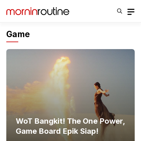
Langsung
ke
isi
Game
WoT Bangkit! The One Power,
Game Board Epik Siap!