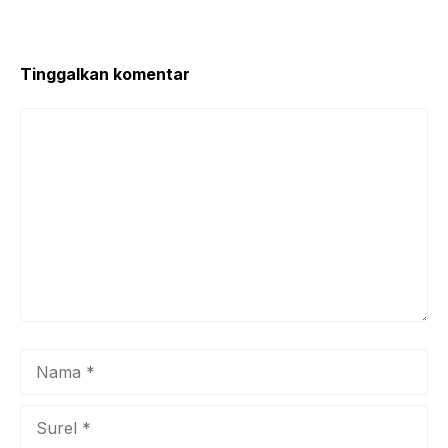
o
p
o
p
k
Tinggalkan komentar
Komentar
Nama
Surel