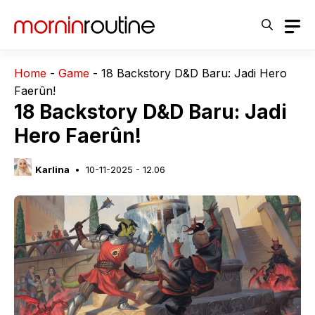
Langsung
ke
isi
Home
-
Game
-
18 Backstory D&D Baru: Jadi Hero
Faerûn!
18 Backstory D&D Baru: Jadi
Hero Faerûn!
Karlina
10-11-2025 - 12.06