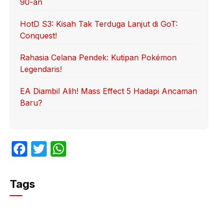
90-an
HotD S3: Kisah Tak Terduga Lanjut di GoT:
Conquest!
Rahasia Celana Pendek: Kutipan Pokémon
Legendaris!
EA Diambil Alih! Mass Effect 5 Hadapi Ancaman
Baru?
F
T
W
a
w
h
c
itt
at
Tags
e
er
s
b
A