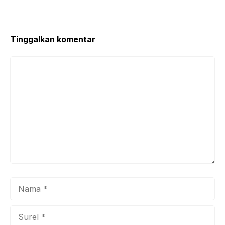
o
p
o
p
k
Tinggalkan komentar
Komentar
Nama
Surel