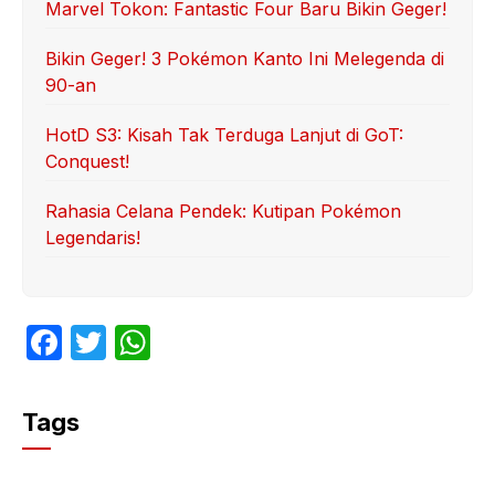
Marvel Tokon: Fantastic Four Baru Bikin Geger!
Bikin Geger! 3 Pokémon Kanto Ini Melegenda di
90-an
HotD S3: Kisah Tak Terduga Lanjut di GoT:
Conquest!
Rahasia Celana Pendek: Kutipan Pokémon
Legendaris!
F
T
W
a
w
h
c
itt
at
Tags
e
er
s
b
A