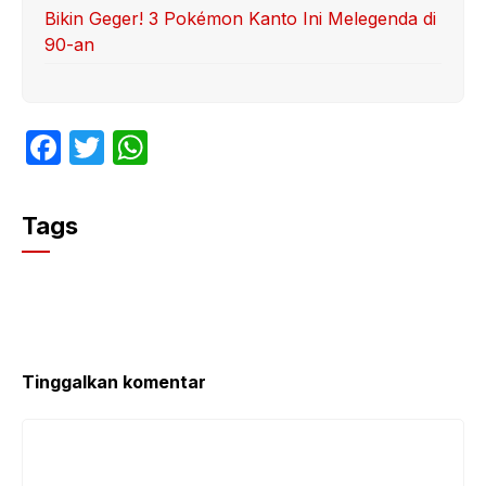
Bikin Geger! 3 Pokémon Kanto Ini Melegenda di
90-an
F
T
W
a
w
h
c
itt
at
Tags
e
er
s
b
A
o
p
o
p
k
Tinggalkan komentar
Komentar