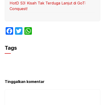
HotD S3: Kisah Tak Terduga Lanjut di GoT:
Conquest!
F
T
W
a
w
h
c
itt
at
Tags
e
er
s
b
A
o
p
o
p
k
Tinggalkan komentar
Komentar