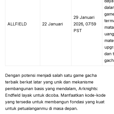
daya
dala
game
29 Januari
term
ALLFIELD
22 Januari
2026, 07:59
mata
PST
uang
mater
upgr
dan t
gach
Dengan potensi menjadi salah satu game gacha
terbaik berkat latar yang unik dan mekanisme
pembangunan basis yang mendalam, Arknights:
Endfield layak untuk dicoba. Manfaatkan kode-kode
yang tersedia untuk membangun fondasi yang kuat
untuk petualanganmu di masa depan.