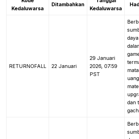
Kode
Tanggal
Ditambahkan
Had
Kedaluwarsa
Kedaluwarsa
Berb
sum
daya
dala
game
29 Januari
term
RETURNOFALL
22 Januari
2026, 07:59
mata
PST
uang
mater
upgr
dan t
gach
Berb
sum