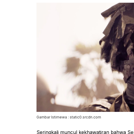
Gambar Istimewa : static0.srcdn.com
Seringkali muncul kekhawatiran bahwa S