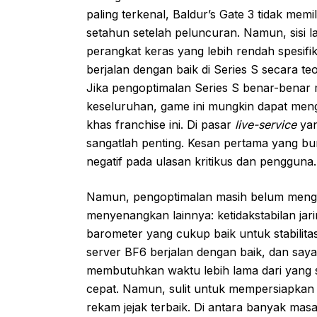
paling terkenal, Baldur’s Gate 3 tidak memil
setahun setelah peluncuran. Namun, sisi l
perangkat keras yang lebih rendah spesifikas
berjalan dengan baik di Series S secara t
Jika pengoptimalan Series S benar-benar 
keseluruhan, game ini mungkin dapat meng
khas franchise ini. Di pasar
live-service
yan
sangatlah penting. Kesan pertama yang b
negatif pada ulasan kritikus dan pengguna.
Namun, pengoptimalan masih belum mengata
menyenangkan lainnya: ketidakstabilan jar
barometer yang cukup baik untuk stabilit
server BF6 berjalan dengan baik, dan saya
membutuhkan waktu lebih lama dari yang 
cepat. Namun, sulit untuk mempersiapkan p
rekam jejak terbaik. Di antara banyak masa