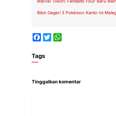
Marvel Tokon: Fantastic Four Baru Biki
Bikin Geger! 3 Pokémon Kanto Ini Mele
F
T
W
a
w
h
c
itt
at
Tags
e
er
s
b
A
o
p
Tinggalkan komentar
o
p
k
Komentar