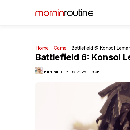
Langsung
ke
isi
Home
-
Game
-
Battlefield 6: Konsol Lem
Battlefield 6: Konsol
Karlina
16-09-2025 - 19.06