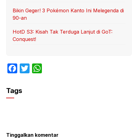
Bikin Geger! 3 Pokémon Kanto Ini Melegenda di
90-an
HotD S3: Kisah Tak Terduga Lanjut di GoT:
Conquest!
F
T
W
a
w
h
c
itt
at
Tags
e
er
s
b
A
o
p
o
p
k
Tinggalkan komentar