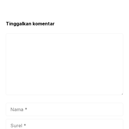
o
p
o
p
k
Tinggalkan komentar
Komentar
Nama
Surel