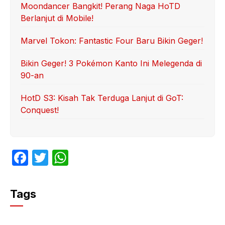
Moondancer Bangkit! Perang Naga HoTD
Berlanjut di Mobile!
Marvel Tokon: Fantastic Four Baru Bikin Geger!
Bikin Geger! 3 Pokémon Kanto Ini Melegenda di
90-an
HotD S3: Kisah Tak Terduga Lanjut di GoT:
Conquest!
F
T
W
a
w
h
c
itt
at
Tags
e
er
s
b
A