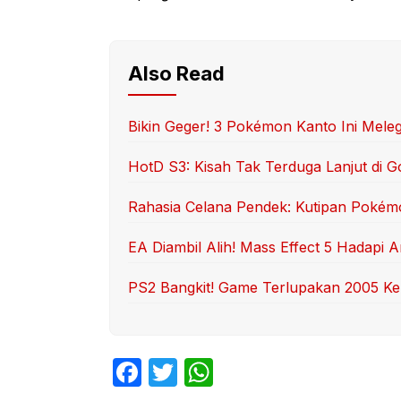
Also Read
Bikin Geger! 3 Pokémon Kanto Ini Mele
HotD S3: Kisah Tak Terduga Lanjut di G
Rahasia Celana Pendek: Kutipan Pokém
EA Diambil Alih! Mass Effect 5 Hadapi
PS2 Bangkit! Game Terlupakan 2005 Ke
F
T
W
a
w
h