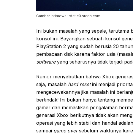
Gambar Istimewa : static0.srcdn.com
Ini bukan masalah yang sepele, terutama 
konsol ini. Bayangkan sebuah konsol gene
PlayStation 2 yang sudah berusia 20 tah
pembacaan disk karena faktor usia (masa
software
yang seharusnya tidak terjadi pa
Rumor menyebutkan bahwa Xbox generasi 
saja, masalah
hard reset
ini menjadi priori
mengecewakannya jika masalah ini berlanju
bertindak! Ini bukan hanya tentang mempe
gamer dan memastikan pengalaman bermai
generasi Xbox berikutnya tidak akan meng
operasi yang lebih stabil dan handal ada
sampai
game over
sebelum waktunya karen