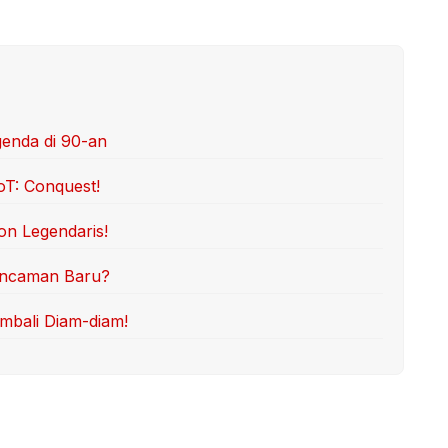
genda di 90-an
oT: Conquest!
on Legendaris!
 Ancaman Baru?
mbali Diam-diam!