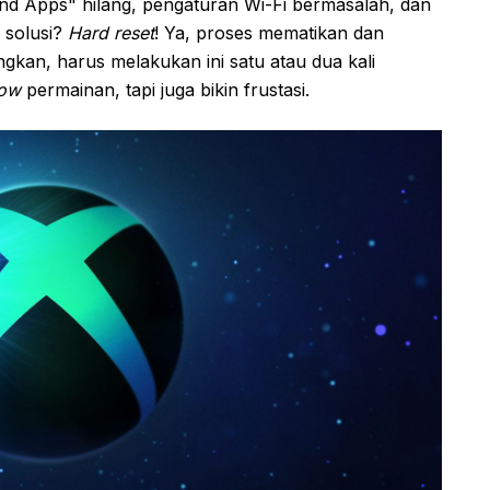
s and Apps" hilang, pengaturan Wi-Fi bermasalah, dan
 solusi?
Hard reset
! Ya, proses mematikan dan
kan, harus melakukan ini satu atau dua kali
low
permainan, tapi juga bikin frustasi.