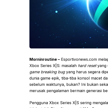
Morninroutine –
Esportivonews.com mela
Xbox Series X|S: masalah
hard reset
yang s
game breaking bug
yang harus segera dipe
dunia game epik, tiba-tiba konsol macet d
sebelum waktunya, bukan? Ini bukan sekada
merusak pengalaman bermain generasi ber
Pengguna Xbox Series X|S sering mengalam