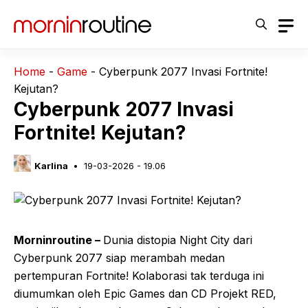
Langsung
ke
isi
Home
-
Game
-
Cyberpunk 2077 Invasi Fortnite!
Kejutan?
Cyberpunk 2077 Invasi
Fortnite! Kejutan?
Karlina
19-03-2026 - 19.06
Morninroutine –
Dunia distopia Night City dari
Cyberpunk 2077 siap merambah medan
pertempuran Fortnite! Kolaborasi tak terduga ini
diumumkan oleh Epic Games dan CD Projekt RED,