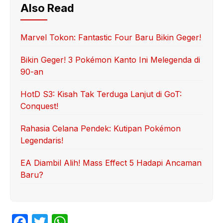
Also Read
Marvel Tokon: Fantastic Four Baru Bikin Geger!
Bikin Geger! 3 Pokémon Kanto Ini Melegenda di
90-an
HotD S3: Kisah Tak Terduga Lanjut di GoT:
Conquest!
Rahasia Celana Pendek: Kutipan Pokémon
Legendaris!
EA Diambil Alih! Mass Effect 5 Hadapi Ancaman
Baru?
F
T
W