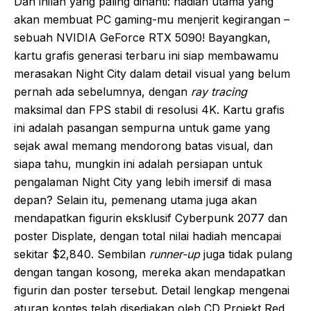
Dan inilah yang paling dinanti: hadiah utama yang
akan membuat PC gaming-mu menjerit kegirangan –
sebuah NVIDIA GeForce RTX 5090! Bayangkan,
kartu grafis generasi terbaru ini siap membawamu
merasakan Night City dalam detail visual yang belum
pernah ada sebelumnya, dengan
ray tracing
maksimal dan FPS stabil di resolusi 4K. Kartu grafis
ini adalah pasangan sempurna untuk game yang
sejak awal memang mendorong batas visual, dan
siapa tahu, mungkin ini adalah persiapan untuk
pengalaman Night City yang lebih imersif di masa
depan? Selain itu, pemenang utama juga akan
mendapatkan figurin eksklusif Cyberpunk 2077 dan
poster Displate, dengan total nilai hadiah mencapai
sekitar $2,840. Sembilan
runner-up
juga tidak pulang
dengan tangan kosong, mereka akan mendapatkan
figurin dan poster tersebut. Detail lengkap mengenai
aturan kontes telah disediakan oleh CD Projekt Red,