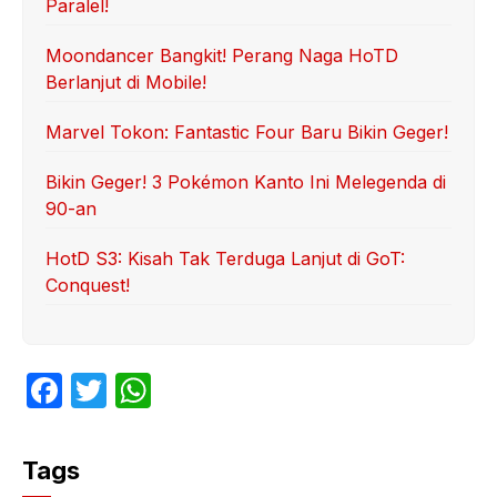
Paralel!
Moondancer Bangkit! Perang Naga HoTD
Berlanjut di Mobile!
Marvel Tokon: Fantastic Four Baru Bikin Geger!
Bikin Geger! 3 Pokémon Kanto Ini Melegenda di
90-an
HotD S3: Kisah Tak Terduga Lanjut di GoT:
Conquest!
F
T
W
a
w
h
c
itt
at
Tags
e
er
s