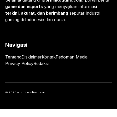
Selamat datang di
MorninRoutine.com
, portal berita
game dan esports
yang menyajikan informasi
terkini, akurat, dan berimbang
seputar industri
gaming di Indonesia dan dunia.
Navigasi
Tentang
Disklaimer
Kontak
Pedoman Media
Privacy Policy
Redaksi
© 2026 morninroutine.com