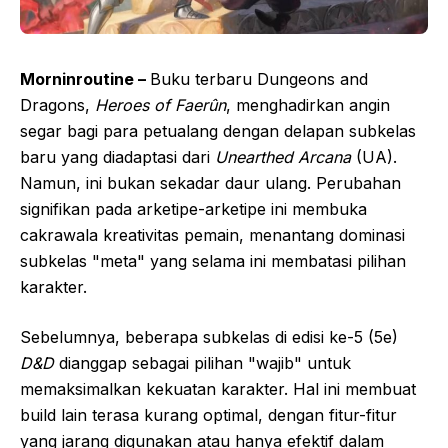
Morninroutine –
Buku terbaru Dungeons and
Dragons,
Heroes of Faerûn
, menghadirkan angin
segar bagi para petualang dengan delapan subkelas
baru yang diadaptasi dari
Unearthed Arcana
(UA).
Namun, ini bukan sekadar daur ulang. Perubahan
signifikan pada arketipe-arketipe ini membuka
cakrawala kreativitas pemain, menantang dominasi
subkelas "meta" yang selama ini membatasi pilihan
karakter.
Sebelumnya, beberapa subkelas di edisi ke-5 (5e)
D&D
dianggap sebagai pilihan "wajib" untuk
memaksimalkan kekuatan karakter. Hal ini membuat
build lain terasa kurang optimal, dengan fitur-fitur
yang jarang digunakan atau hanya efektif dalam