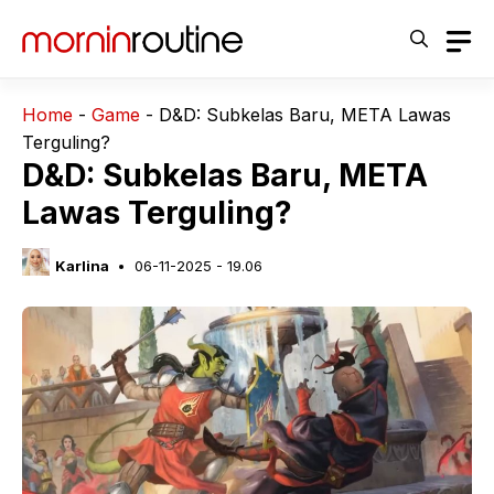
Langsung
ke
isi
Home
-
Game
-
D&D: Subkelas Baru, META Lawas
Terguling?
D&D: Subkelas Baru, META
Lawas Terguling?
Karlina
06-11-2025 - 19.06