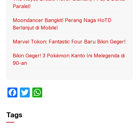
Paralel!
Moondancer Bangkit! Perang Naga HoTD
Berlanjut di Mobile!
Marvel Tokon: Fantastic Four Baru Bikin Geger!
Bikin Geger! 3 Pokémon Kanto Ini Melegenda di
90-an
F
T
W
a
w
h
c
itt
at
Tags
e
er
s
b
A