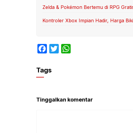
Zelda & Pokémon Bertemu di RPG Gratis 
Kontroler Xbox Impian Hadir, Harga Bik
F
T
W
a
w
h
c
itt
at
Tags
e
er
s
b
A
o
p
Tinggalkan komentar
o
p
k
Komentar