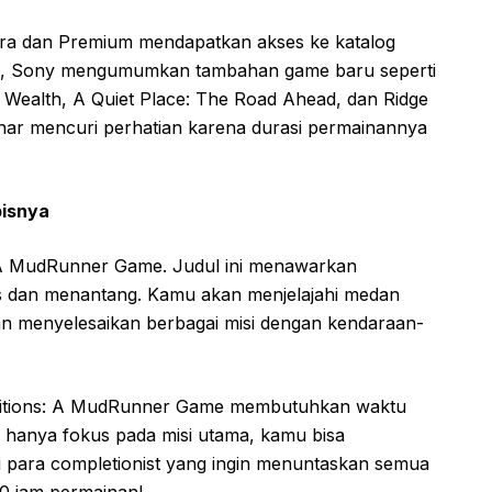
tra dan Premium mendapatkan akses ke katalog
alu, Sony mengumumkan tambahan game baru seperti
ite Wealth, A Quiet Place: The Road Ahead, dan Ridge
nar mencuri perhatian karena durasi permainannya
bisnya
 A MudRunner Game. Judul ini menawarkan
tis dan menantang. Kamu akan menjelajahi medan
n menyelesaikan berbagai misi dengan kendaraan-
ditions: A MudRunner Game membutuhkan waktu
u hanya fokus pada misi utama, kamu bisa
i para completionist yang ingin menuntaskan semua
00 jam permainan!