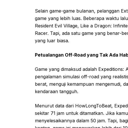
Selain game-game bulanan, pelanggan Ex
game yang lebih luas. Beberapa waktu l
Resident Evil Village, Like a Dragon: Infin
Racer. Tapi, ada satu game yang benar-be
yang luar biasa.
Petualangan Off-Road yang Tak Ada Ha
Game yang dimaksud adalah Expeditions:
pengalaman simulasi off-road yang realis
berat, menguji kemampuan mengemudi, da
kendaraan tangguh.
Menurut data dari HowLongToBeat, Expe
sekitar 71 jam untuk ditamatkan. Jika kam
menyelesaikannya dalam 50 jam. Tapi, bag
konten, game ini menawarkan lebih dari 1