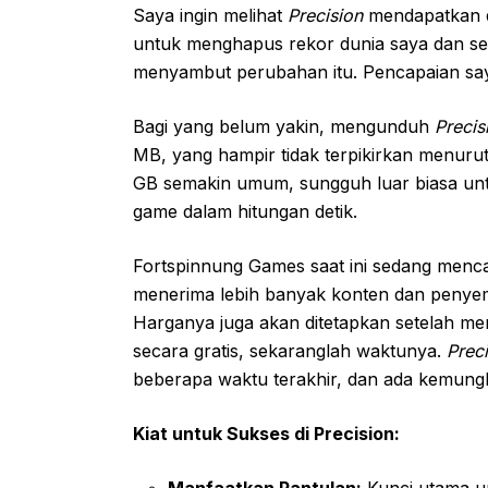
Saya ingin melihat
Precision
mendapatkan d
untuk menghapus rekor dunia saya dan semu
menyambut perubahan itu. Pencapaian say
Bagi yang belum yakin, mengunduh
Precis
MB, yang hampir tidak terpikirkan menuru
GB semakin umum, sungguh luar biasa u
game dalam hitungan detik.
Fortspinnung Games saat ini sedang menca
menerima lebih banyak konten dan penye
Harganya juga akan ditetapkan setelah meni
secara gratis, sekaranglah waktunya.
Prec
beberapa waktu terakhir, dan ada kemungki
Kiat untuk Sukses di Precision:
Manfaatkan Pantulan:
Kunci utama un