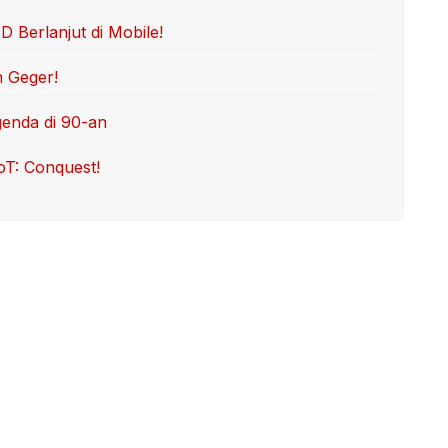
Berlanjut di Mobile!
n Geger!
genda di 90-an
oT: Conquest!