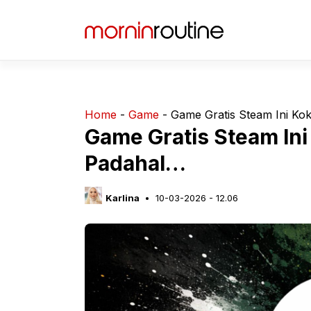
Langsung
ke
isi
Home
-
Game
-
Game Gratis Steam Ini Ko
Game Gratis Steam Ini
Padahal…
Karlina
10-03-2026 - 12.06