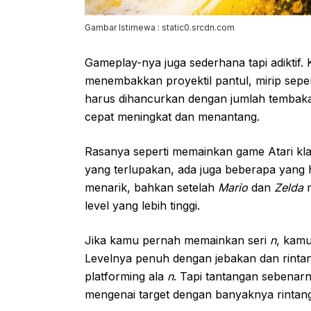
Gambar Istimewa : static0.srcdn.com
Gameplay-nya juga sederhana tapi adiktif. 
menembakkan proyektil pantul, mirip sepe
harus dihancurkan dengan jumlah tembakan
cepat meningkat dan menantang.
Rasanya seperti memainkan game Atari kl
yang terlupakan, ada juga beberapa yang
menarik, bahkan setelah
Mario
dan
Zelda
m
level yang lebih tinggi.
Jika kamu pernah memainkan seri
n
, kamu
Levelnya penuh dengan jebakan dan rinta
platforming ala
n
. Tapi tantangan sebenar
mengenai target dengan banyaknya rinta