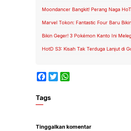
Moondancer Bangkit! Perang Naga HoTD 
Marvel Tokon: Fantastic Four Baru Biki
Bikin Geger! 3 Pokémon Kanto Ini Mele
HotD S3: Kisah Tak Terduga Lanjut di G
F
T
W
a
w
h
c
itt
at
Tags
e
er
s
b
A
o
p
Tinggalkan komentar