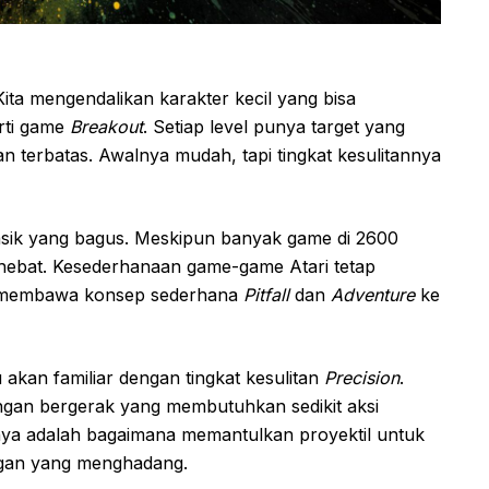
Kita mengendalikan karakter kecil yang bisa
rti game
Breakout
. Setiap level punya target yang
 terbatas. Awalnya mudah, tapi tingkat kesulitannya
asik yang bagus. Meskipun banyak game di 2600
 hebat. Kesederhanaan game-game Atari tetap
embawa konsep sederhana
Pitfall
dan
Adventure
ke
 akan familiar dengan tingkat kesulitan
Precision
.
ngan bergerak yang membutuhkan sedikit aksi
nya adalah bagaimana memantulkan proyektil untuk
ngan yang menghadang.