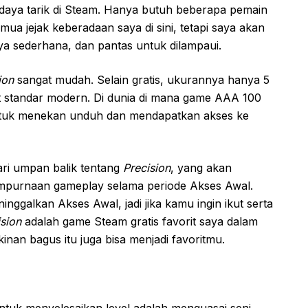
aya tarik di Steam. Hanya butuh beberapa pemain
a jejak keberadaan saya di sini, tetapi saya akan
a sederhana, dan pantas untuk dilampaui.
ion
sangat mudah. Selain gratis, ukurannya hanya 5
t standar modern. Di dunia di mana game AAA 100
ntuk menekan unduh dan mendapatkan akses ke
ri umpan balik tentang
Precision
, yang akan
mpurnaan gameplay selama periode Akses Awal.
nggalkan Akses Awal, jadi jika kamu ingin ikut serta
ision
adalah game Steam gratis favorit saya dalam
nan bagus itu juga bisa menjadi favoritmu.
tuk menyelesaikan level adalah menguasai seni