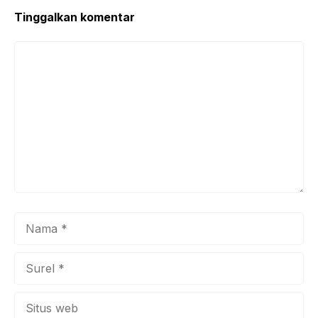
k
Tinggalkan komentar
Komentar
Nama
Surel
Situs
web