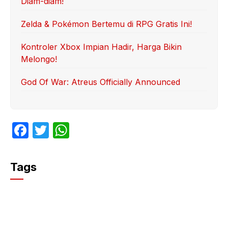
Diam-diam!
Zelda & Pokémon Bertemu di RPG Gratis Ini!
Kontroler Xbox Impian Hadir, Harga Bikin
Melongo!
God Of War: Atreus Officially Announced
F
T
W
a
w
h
c
itt
at
Tags
e
er
s
b
A
o
p
o
p