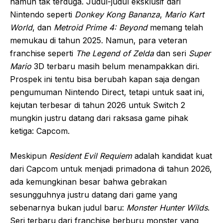
namun tak terduga. Judul-judul eksklusif dari
Nintendo seperti
Donkey Kong Bananza
,
Mario Kart
World
, dan
Metroid Prime 4: Beyond
memang telah
memukau di tahun 2025. Namun, para veteran
franchise seperti
The Legend of Zelda
dan seri
Super
Mario
3D terbaru masih belum menampakkan diri.
Prospek ini tentu bisa berubah kapan saja dengan
pengumuman Nintendo Direct, tetapi untuk saat ini,
kejutan terbesar di tahun 2026 untuk Switch 2
mungkin justru datang dari raksasa game pihak
ketiga: Capcom.
Meskipun
Resident Evil Requiem
adalah kandidat kuat
dari Capcom untuk menjadi primadona di tahun 2026,
ada kemungkinan besar bahwa gebrakan
sesungguhnya justru datang dari game yang
sebenarnya bukan judul baru:
Monster Hunter Wilds
.
Seri terbaru dari franchise berburu monster yang