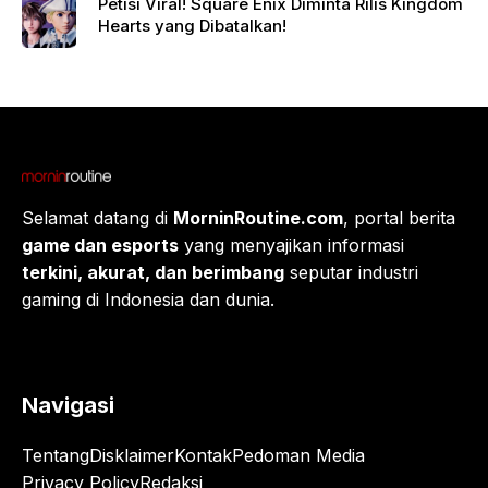
Petisi Viral! Square Enix Diminta Rilis Kingdom
Hearts yang Dibatalkan!
Selamat datang di
MorninRoutine.com
, portal berita
game dan esports
yang menyajikan informasi
terkini, akurat, dan berimbang
seputar industri
gaming di Indonesia dan dunia.
Navigasi
Tentang
Disklaimer
Kontak
Pedoman Media
Privacy Policy
Redaksi