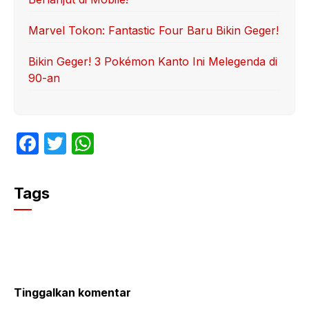
Marvel Tokon: Fantastic Four Baru Bikin Geger!
Bikin Geger! 3 Pokémon Kanto Ini Melegenda di
90-an
F
T
W
a
w
h
c
itt
at
Tags
e
er
s
b
A
o
p
o
p
k
Tinggalkan komentar