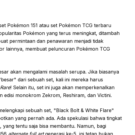
et Pokémon 151 atau set Pokémon TCG terbaru
. Popularitas Pokémon yang terus meningkat, ditambah
uat permintaan dan penawaran menjadi tidak
tor lainnya, membuat peluncuran Pokémon TCG
esar akan mengalami masalah serupa. Jika biasanya
besar" dari sebuah set, kali ini mereka harus
 Rare
! Selain itu, set ini juga akan memperkenalkan
n edisi monokrom Zekrom, Reshiram, dan Victini.
melengkapi sebuah set, "Black Bolt & White Flare"
potkan yang pernah ada. Ada spekulasi bahwa tingkat
gi, yang tentu saja bisa membantu. Namun, bagi
 156
alternate full art
generasi ke-5, ini tetap bukan