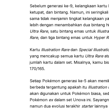
Sebelum generasi ke-9, kelangkaan kartu
ketupat, dan bintang. Namun, ini seringk
sama tidak menjamin tingkat kelangkaan y
lebih dengan menambahkan dua bintang h
Ultra Rare
, satu bintang emas untuk
Illustr
Rare
, dan tiga bintang emas untuk
Hyper R
Kartu
Illustration Rare
dan
Special Illustrat
yang mencakup semua kartu
Ultra Rare
ata
jumlah kartu dalam set. Misalnya, kamu b
170/165.
Setiap Pokémon generasi ke-5 akan memil
berbeda tergantung apakah itu
Illustration
akan digunakan untuk Pokémon biasa, s
Pokémon
ex
dalam set Unova ini. Sayangn
namun dua evolusi terakhir
starter
lainnya