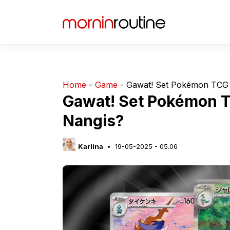
Langsung
ke
isi
Home
-
Game
-
Gawat! Set Pokémon TCG 
Gawat! Set Pokémon T
Nangis?
Karlina
19-05-2025 - 05.06