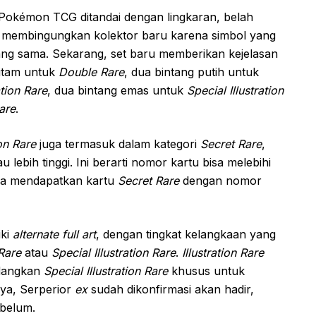
 Pokémon TCG ditandai dengan lingkaran, belah
ali membingungkan kolektor baru karena simbol yang
ang sama. Sekarang, set baru memberikan kejelasan
itam untuk
Double Rare
, dua bintang putih untuk
ation Rare
, dua bintang emas untuk
Special Illustration
are
.
ion Rare
juga termasuk dalam kategori
Secret Rare
,
u lebih tinggi. Ini berarti nomor kartu bisa melebihi
isa mendapatkan kartu
Secret Rare
dengan nomor
iki
alternate full art
, dengan tingkat kelangkaan yang
 Rare
atau
Special Illustration Rare
.
Illustration Rare
edangkan
Special Illustration Rare
khusus untuk
ya, Serperior
ex
sudah dikonfirmasi akan hadir,
 belum.