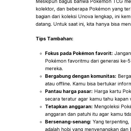
Meskipun bagus bahwa Pokémon TCG menc
kolektor, dan beberapa Pokémon yang t
bagian dari koleksi Unova lengkap, ini k
datang. Untuk saat ini, kita hanya bisa m
Tips Tambahan:
Fokus pada Pokémon favorit:
Jangan 
Pokémon favoritmu dari generasi ke-
mereka.
Bergabung dengan komunitas:
Berga
atau offline. Kamu bisa bertukar infor
Pantau harga pasar:
Harga kartu Poké
secara teratur agar kamu tahu kapan 
Tetapkan anggaran:
Mengoleksi Poké
anggaran dan patuhi itu agar kamu tid
Bersenang-senang:
Yang terpenting,
adalah hobi yang menyenangkan dan b