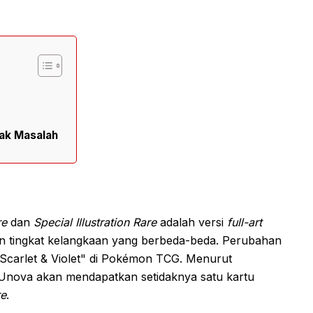
yak Masalah
re
dan
Special Illustration Rare
adalah versi
full-art
ngan tingkat kelangkaan yang berbeda-beda. Perubahan
t "Scarlet & Violet" di Pokémon TCG. Menurut
nova akan mendapatkan setidaknya satu kartu
re
.