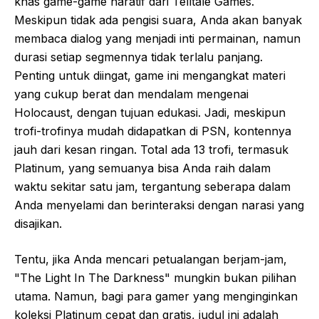
khas game-game naratif dari Telltale Games.
Meskipun tidak ada pengisi suara, Anda akan banyak
membaca dialog yang menjadi inti permainan, namun
durasi setiap segmennya tidak terlalu panjang.
Penting untuk diingat, game ini mengangkat materi
yang cukup berat dan mendalam mengenai
Holocaust, dengan tujuan edukasi. Jadi, meskipun
trofi-trofinya mudah didapatkan di PSN, kontennya
jauh dari kesan ringan. Total ada 13 trofi, termasuk
Platinum, yang semuanya bisa Anda raih dalam
waktu sekitar satu jam, tergantung seberapa dalam
Anda menyelami dan berinteraksi dengan narasi yang
disajikan.
Tentu, jika Anda mencari petualangan berjam-jam,
"The Light In The Darkness" mungkin bukan pilihan
utama. Namun, bagi para gamer yang menginginkan
koleksi Platinum cepat dan gratis, judul ini adalah