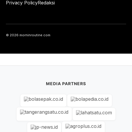
Privacy Policy
Redaksi
© 2026 morninroutine.com
MEDIA PARTNERS