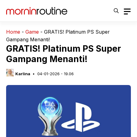
Langsung
ke
isi
Home
-
Game
-
GRATIS! Platinum PS Super
Gampang Menanti!
GRATIS! Platinum PS Super
Gampang Menanti!
Karlina
04-01-2026 - 19.06