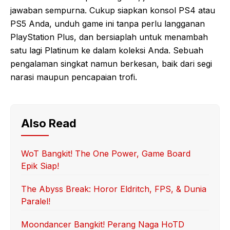
jawaban sempurna. Cukup siapkan konsol PS4 atau
PS5 Anda, unduh game ini tanpa perlu langganan
PlayStation Plus, dan bersiaplah untuk menambah
satu lagi Platinum ke dalam koleksi Anda. Sebuah
pengalaman singkat namun berkesan, baik dari segi
narasi maupun pencapaian trofi.
Also Read
WoT Bangkit! The One Power, Game Board
Epik Siap!
The Abyss Break: Horor Eldritch, FPS, & Dunia
Paralel!
Moondancer Bangkit! Perang Naga HoTD