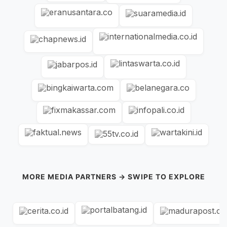
MORE MEDIA PARTNERS → SWIPE TO EXPLORE