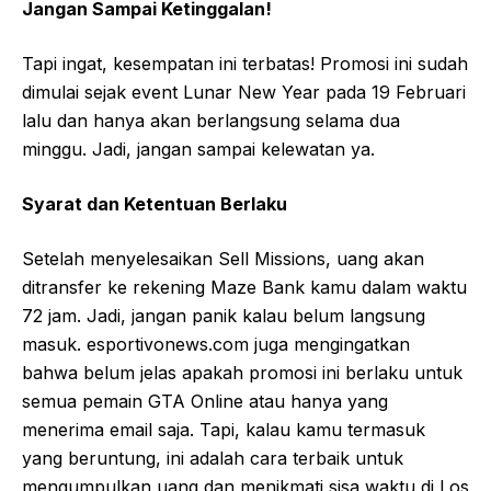
Jangan Sampai Ketinggalan!
Tapi ingat, kesempatan ini terbatas! Promosi ini sudah
dimulai sejak event Lunar New Year pada 19 Februari
lalu dan hanya akan berlangsung selama dua
minggu. Jadi, jangan sampai kelewatan ya.
Syarat dan Ketentuan Berlaku
Setelah menyelesaikan Sell Missions, uang akan
ditransfer ke rekening Maze Bank kamu dalam waktu
72 jam. Jadi, jangan panik kalau belum langsung
masuk. esportivonews.com juga mengingatkan
bahwa belum jelas apakah promosi ini berlaku untuk
semua pemain GTA Online atau hanya yang
menerima email saja. Tapi, kalau kamu termasuk
yang beruntung, ini adalah cara terbaik untuk
mengumpulkan uang dan menikmati sisa waktu di Los