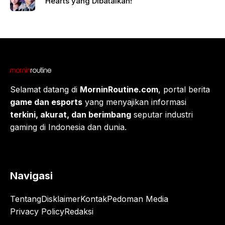
Hearts yang Dibatalkan!
Selamat datang di
MorninRoutine.com
, portal berita
game dan esports
yang menyajikan informasi
terkini, akurat, dan berimbang
seputar industri
gaming di Indonesia dan dunia.
Navigasi
Tentang
Disklaimer
Kontak
Pedoman Media
Privacy Policy
Redaksi