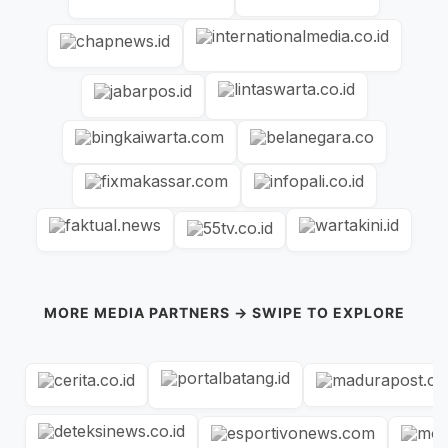
MORE MEDIA PARTNERS → SWIPE TO EXPLORE