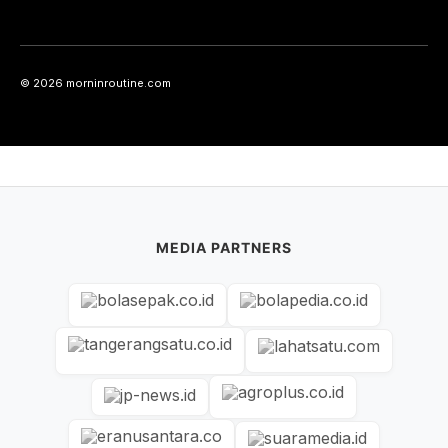
© 2026 morninroutine.com
MEDIA PARTNERS