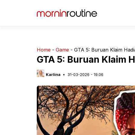
Langsung
ke
isi
Home
-
Game
-
GTA 5: Buruan Klaim Hadia
GTA 5: Buruan Klaim H
Karlina
31-03-2026 - 19.06