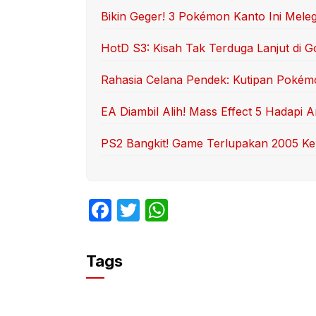
Bikin Geger! 3 Pokémon Kanto Ini Mele
HotD S3: Kisah Tak Terduga Lanjut di G
Rahasia Celana Pendek: Kutipan Pokém
EA Diambil Alih! Mass Effect 5 Hadapi
PS2 Bangkit! Game Terlupakan 2005 Ke
F
T
W
a
w
h
c
itt
at
Tags
e
er
s
b
A