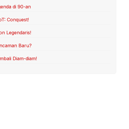
genda di 90-an
oT: Conquest!
on Legendaris!
 Ancaman Baru?
mbali Diam-diam!