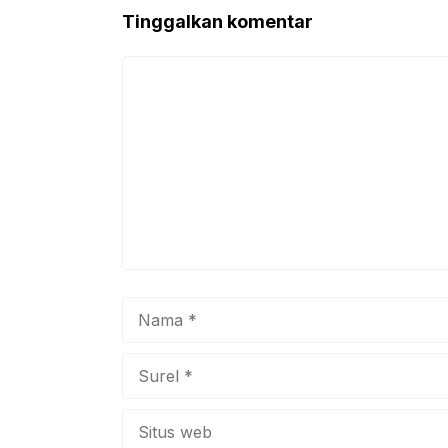
o
p
Tinggalkan komentar
o
p
k
Komentar
Nama
Surel
Situs
web