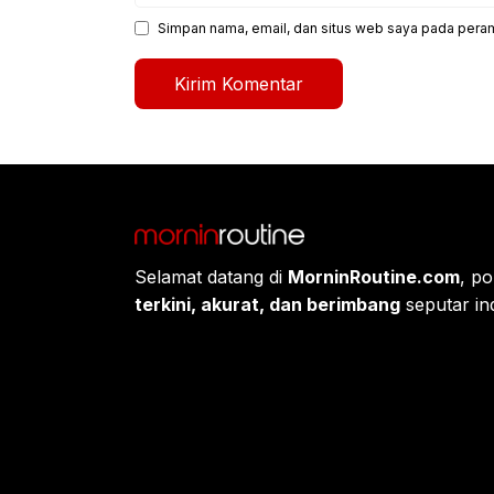
Simpan nama, email, dan situs web saya pada peram
Selamat datang di
MorninRoutine.com
, po
terkini, akurat, dan berimbang
seputar ind