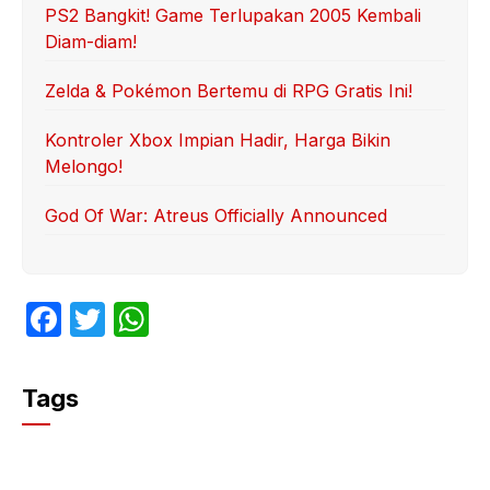
PS2 Bangkit! Game Terlupakan 2005 Kembali
Diam-diam!
Zelda & Pokémon Bertemu di RPG Gratis Ini!
Kontroler Xbox Impian Hadir, Harga Bikin
Melongo!
God Of War: Atreus Officially Announced
F
T
W
a
w
h
c
itt
at
Tags
e
er
s
b
A