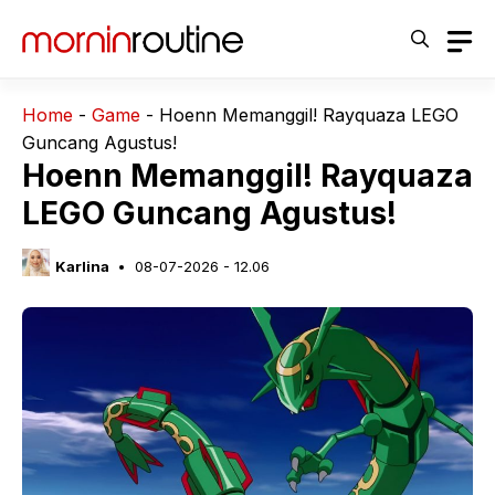
Langsung
ke
isi
Home
-
Game
-
Hoenn Memanggil! Rayquaza LEGO
Guncang Agustus!
Hoenn Memanggil! Rayquaza
LEGO Guncang Agustus!
Karlina
08-07-2026 - 12.06