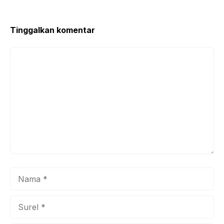
o
p
o
p
k
Tinggalkan komentar
Komentar
Nama
Surel