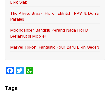
Epik Siap!
The Abyss Break: Horor Eldritch, FPS, & Dunia
Paralel!
Moondancer Bangkit! Perang Naga HoTD
Berlanjut di Mobile!
Marvel Tokon: Fantastic Four Baru Bikin Geger!
F
T
W
a
w
h
c
itt
at
Tags
e
er
s
b
A
o
p