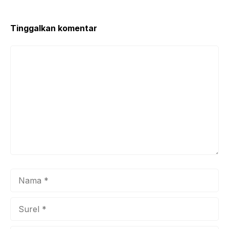
o
p
k
Tinggalkan komentar
Komentar
Nama
Surel