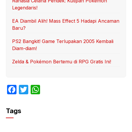
Rahasia Celana Pendek: Kutipan Pokémon
Legendaris!
EA Diambil Alih! Mass Effect 5 Hadapi Ancaman
Baru?
PS2 Bangkit! Game Terlupakan 2005 Kembali
Diam-diam!
Zelda & Pokémon Bertemu di RPG Gratis Ini!
F
T
W
a
w
h
c
itt
at
Tags
e
er
s
b
A