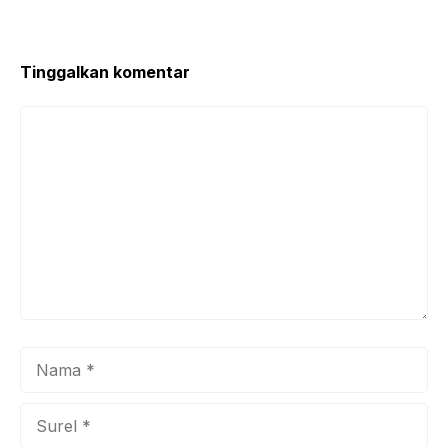
o
p
o
p
k
Tinggalkan komentar
Komentar
Nama
Surel