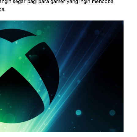
angin segar bagi para gamer yang ingin mencoba
da.