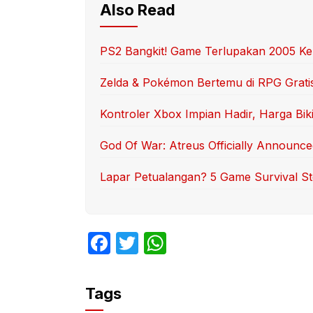
Also Read
PS2 Bangkit! Game Terlupakan 2005 Ke
Zelda & Pokémon Bertemu di RPG Gratis 
Kontroler Xbox Impian Hadir, Harga Bik
God Of War: Atreus Officially Announce
Lapar Petualangan? 5 Game Survival Ste
F
T
W
a
w
h
c
itt
at
Tags
e
er
s