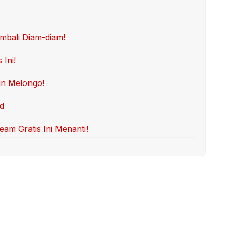
mbali Diam-diam!
Ini!
in Melongo!
d
am Gratis Ini Menanti!