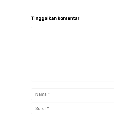
b
A
o
p
Tinggalkan komentar
o
p
k
Komentar
Nama
Surel