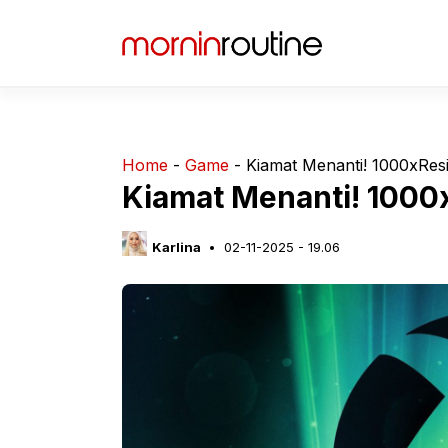
Langsung
ke
isi
Home
-
Game
-
Kiamat Menanti! 1000xRes
Kiamat Menanti! 1000
Karlina
02-11-2025 - 19.06