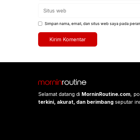
Situs
web
Simpan nama, email, dan situs web saya pada peram
Selamat datang di
MorninRoutine.com
, po
terkini, akurat, dan berimbang
seputar ind