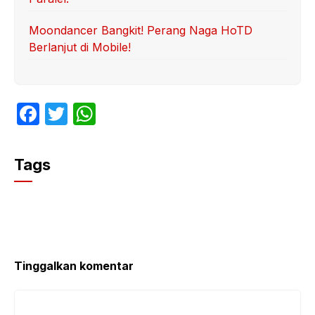
Moondancer Bangkit! Perang Naga HoTD
Berlanjut di Mobile!
F
T
W
a
w
h
c
itt
at
Tags
e
er
s
b
A
o
p
o
p
k
Tinggalkan komentar
Komentar