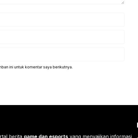
ban ini untuk komentar saya berikutnya.
rtal berita
game dan esports
yang menyajikan informasi