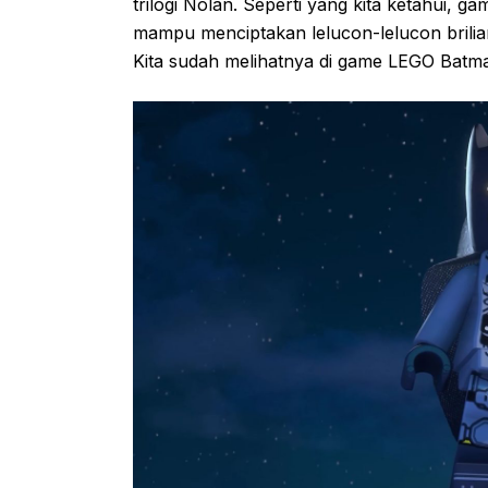
trilogi Nolan. Seperti yang kita ketahui,
mampu menciptakan lelucon-lelucon brilia
Kita sudah melihatnya di game LEGO Batm