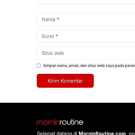
Nama
Surel
Situs
web
Simpan nama, email, dan situs web saya pada peram
Selamat datang di
MorninRoutine.com
, po