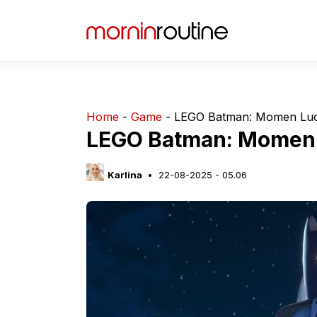
Langsung
ke
isi
Home
-
Game
-
LEGO Batman: Momen Luc
LEGO Batman: Momen 
Karlina
22-08-2025 - 05.06