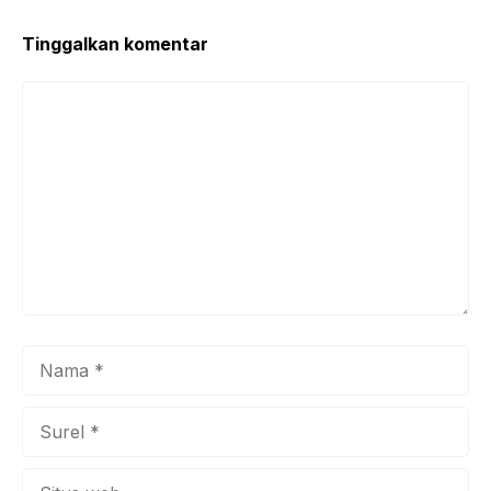
o
p
k
Tinggalkan komentar
Komentar
Nama
Surel
Situs