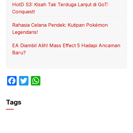
HotD S3: Kisah Tak Terduga Lanjut di GoT:
Conquest!
Rahasia Celana Pendek: Kutipan Pokémon
Legendaris!
EA Diambil Alih! Mass Effect 5 Hadapi Ancaman
Baru?
F
T
W
a
w
h
c
itt
at
Tags
e
er
s
b
A
o
p