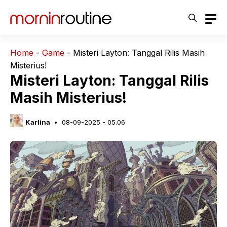
Langsung
ke
isi
Home
-
Game
-
Misteri Layton: Tanggal Rilis Masih
Misterius!
Misteri Layton: Tanggal Rilis
Masih Misterius!
Karlina
08-09-2025 - 05.06