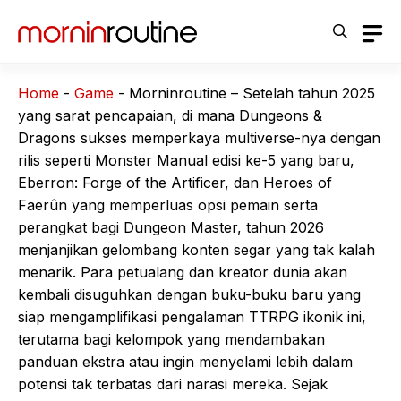
Langsung
ke
isi
Home
-
Game
-
Morninroutine – Setelah tahun 2025
yang sarat pencapaian, di mana Dungeons &
Dragons sukses memperkaya multiverse-nya dengan
rilis seperti Monster Manual edisi ke-5 yang baru,
Eberron: Forge of the Artificer, dan Heroes of
Faerûn yang memperluas opsi pemain serta
perangkat bagi Dungeon Master, tahun 2026
menjanjikan gelombang konten segar yang tak kalah
menarik. Para petualang dan kreator dunia akan
kembali disuguhkan dengan buku-buku baru yang
siap mengamplifikasi pengalaman TTRPG ikonik ini,
terutama bagi kelompok yang mendambakan
panduan ekstra atau ingin menyelami lebih dalam
potensi tak terbatas dari narasi mereka. Sejak