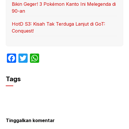
Bikin Geger! 3 Pokémon Kanto Ini Melegenda di
90-an
HotD S3: Kisah Tak Terduga Lanjut di GoT:
Conquest!
F
T
W
a
w
h
c
itt
at
Tags
e
er
s
b
A
o
p
o
p
k
Tinggalkan komentar