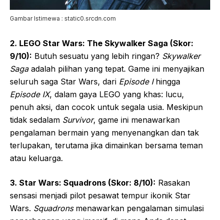
Gambar Istimewa : static0.srcdn.com
2. LEGO Star Wars: The Skywalker Saga (Skor:
9/10):
Butuh sesuatu yang lebih ringan?
Skywalker
Saga
adalah pilihan yang tepat. Game ini menyajikan
seluruh saga Star Wars, dari
Episode I
hingga
Episode IX
, dalam gaya LEGO yang khas: lucu,
penuh aksi, dan cocok untuk segala usia. Meskipun
tidak sedalam
Survivor
, game ini menawarkan
pengalaman bermain yang menyenangkan dan tak
terlupakan, terutama jika dimainkan bersama teman
atau keluarga.
3. Star Wars: Squadrons (Skor: 8/10):
Rasakan
sensasi menjadi pilot pesawat tempur ikonik Star
Wars.
Squadrons
menawarkan pengalaman simulasi