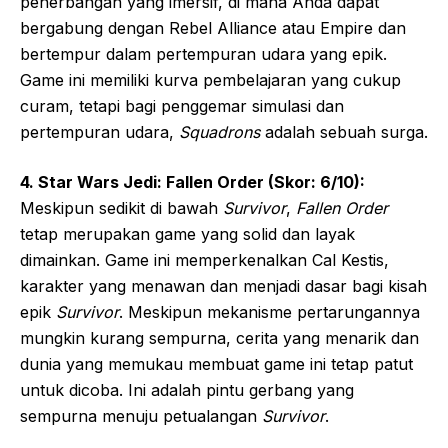
penerbangan yang imersif, di mana Anda dapat
bergabung dengan Rebel Alliance atau Empire dan
bertempur dalam pertempuran udara yang epik.
Game ini memiliki kurva pembelajaran yang cukup
curam, tetapi bagi penggemar simulasi dan
pertempuran udara,
Squadrons
adalah sebuah surga.
4. Star Wars Jedi: Fallen Order (Skor: 6/10):
Meskipun sedikit di bawah
Survivor
,
Fallen Order
tetap merupakan game yang solid dan layak
dimainkan. Game ini memperkenalkan Cal Kestis,
karakter yang menawan dan menjadi dasar bagi kisah
epik
Survivor
. Meskipun mekanisme pertarungannya
mungkin kurang sempurna, cerita yang menarik dan
dunia yang memukau membuat game ini tetap patut
untuk dicoba. Ini adalah pintu gerbang yang
sempurna menuju petualangan
Survivor
.