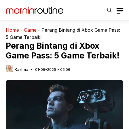
Langsung
ke
isi
Home
-
Game
-
Perang Bintang di Xbox Game Pass:
5 Game Terbaik!
Perang Bintang di Xbox
Game Pass: 5 Game Terbaik!
Karlina
01-09-2025 - 05.06