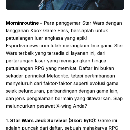
Morninroutine –
Para penggemar Star Wars dengan
langganan Xbox Game Pass, bersiaplah untuk
petualangan luar angkasa yang epik!
Esportivonews.com telah merangkum lima game Star
Wars terbaik yang tersedia di layanan ini, dari
pertarungan laser yang menegangkan hingga
petualangan RPG yang memikat. Daftar ini bukan
sekadar peringkat Metacritic, tetapi pertimbangan
menyeluruh dari faktor-faktor seperti evolusi game
sejak peluncuran, perbandingan dengan game lain,
dan jenis pengalaman bermain yang ditawarkan. Siap
meluncurkan pesawat X-wing Anda?
1. Star Wars Jedi: Survivor (Skor: 9/10):
Game ini
adalah puncak dari daftar, sebuah mahakarya RPG