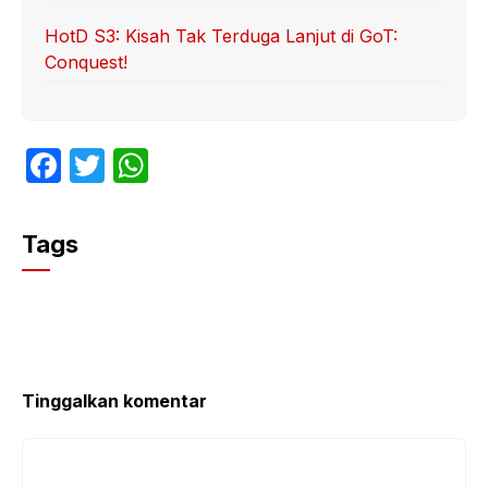
HotD S3: Kisah Tak Terduga Lanjut di GoT:
Conquest!
F
T
W
a
w
h
c
itt
at
Tags
e
er
s
b
A
o
p
o
p
k
Tinggalkan komentar
Komentar