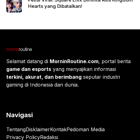
Hearts yang Dibatalkan!
Selamat datang di
MorninRoutine.com
, portal berita
game dan esports
yang menyajikan informasi
terkini, akurat, dan berimbang
seputar industri
gaming di Indonesia dan dunia.
Navigasi
Tentang
Disklaimer
Kontak
Pedoman Media
Privacy Policy
Redaksi