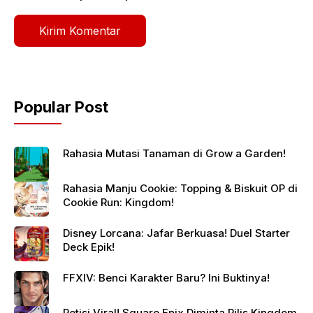
Popular Post
Rahasia Mutasi Tanaman di Grow a Garden!
Rahasia Manju Cookie: Topping & Biskuit OP di
Cookie Run: Kingdom!
Disney Lorcana: Jafar Berkuasa! Duel Starter
Deck Epik!
FFXIV: Benci Karakter Baru? Ini Buktinya!
Petisi Viral! Square Enix Diminta Rilis Kingdom