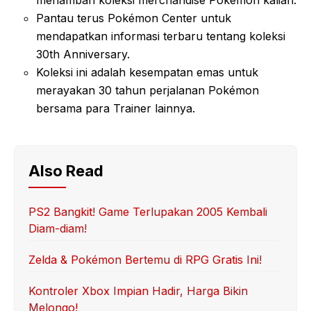
menambah koleksi merchandise Pokémon kalian.
Pantau terus Pokémon Center untuk
mendapatkan informasi terbaru tentang koleksi
30th Anniversary.
Koleksi ini adalah kesempatan emas untuk
merayakan 30 tahun perjalanan Pokémon
bersama para Trainer lainnya.
Also Read
PS2 Bangkit! Game Terlupakan 2005 Kembali
Diam-diam!
Zelda & Pokémon Bertemu di RPG Gratis Ini!
Kontroler Xbox Impian Hadir, Harga Bikin
Melongo!