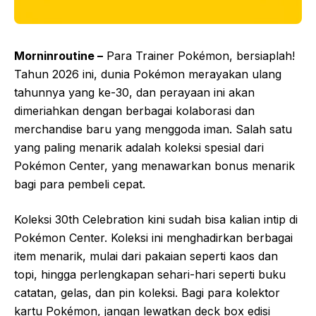
Morninroutine –
Para Trainer Pokémon, bersiaplah!
Tahun 2026 ini, dunia Pokémon merayakan ulang
tahunnya yang ke-30, dan perayaan ini akan
dimeriahkan dengan berbagai kolaborasi dan
merchandise baru yang menggoda iman. Salah satu
yang paling menarik adalah koleksi spesial dari
Pokémon Center, yang menawarkan bonus menarik
bagi para pembeli cepat.
Koleksi 30th Celebration kini sudah bisa kalian intip di
Pokémon Center. Koleksi ini menghadirkan berbagai
item menarik, mulai dari pakaian seperti kaos dan
topi, hingga perlengkapan sehari-hari seperti buku
catatan, gelas, dan pin koleksi. Bagi para kolektor
kartu Pokémon, jangan lewatkan deck box edisi