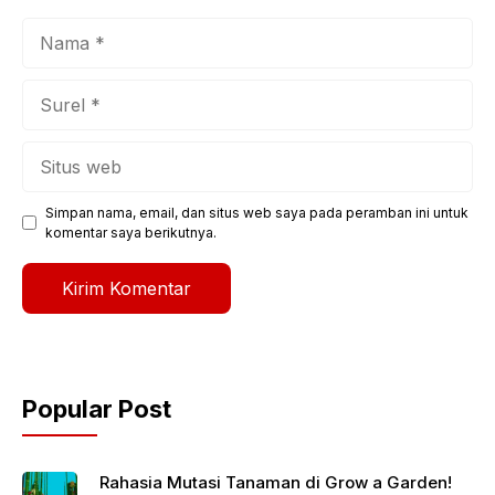
Nama
Surel
Situs
web
Simpan nama, email, dan situs web saya pada peramban ini untuk
komentar saya berikutnya.
Popular Post
Rahasia Mutasi Tanaman di Grow a Garden!