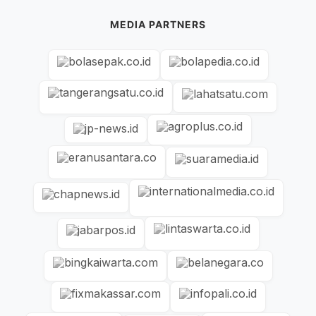
MEDIA PARTNERS