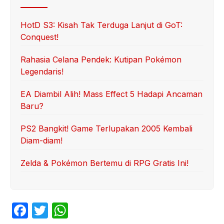
HotD S3: Kisah Tak Terduga Lanjut di GoT:
Conquest!
Rahasia Celana Pendek: Kutipan Pokémon
Legendaris!
EA Diambil Alih! Mass Effect 5 Hadapi Ancaman
Baru?
PS2 Bangkit! Game Terlupakan 2005 Kembali
Diam-diam!
Zelda & Pokémon Bertemu di RPG Gratis Ini!
F
T
W