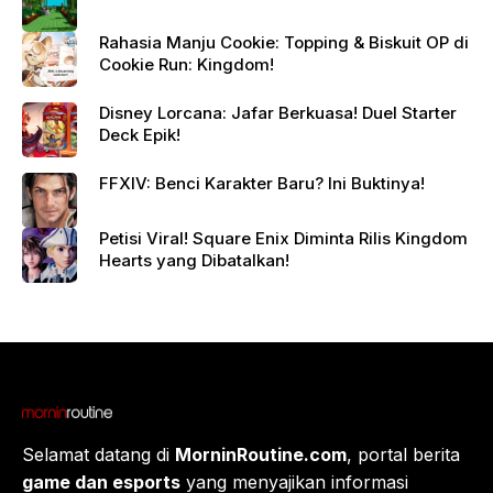
Rahasia Manju Cookie: Topping & Biskuit OP di
Cookie Run: Kingdom!
Disney Lorcana: Jafar Berkuasa! Duel Starter
Deck Epik!
FFXIV: Benci Karakter Baru? Ini Buktinya!
Petisi Viral! Square Enix Diminta Rilis Kingdom
Hearts yang Dibatalkan!
Selamat datang di
MorninRoutine.com
, portal berita
game dan esports
yang menyajikan informasi