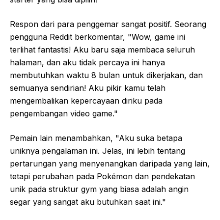
Respon dari para penggemar sangat positif. Seorang
pengguna Reddit berkomentar, "Wow, game ini
terlihat fantastis! Aku baru saja membaca seluruh
halaman, dan aku tidak percaya ini hanya
membutuhkan waktu 8 bulan untuk dikerjakan, dan
semuanya sendirian! Aku pikir kamu telah
mengembalikan kepercayaan diriku pada
pengembangan video game."
Pemain lain menambahkan, "Aku suka betapa
uniknya pengalaman ini. Jelas, ini lebih tentang
pertarungan yang menyenangkan daripada yang lain,
tetapi perubahan pada Pokémon dan pendekatan
unik pada struktur gym yang biasa adalah angin
segar yang sangat aku butuhkan saat ini."