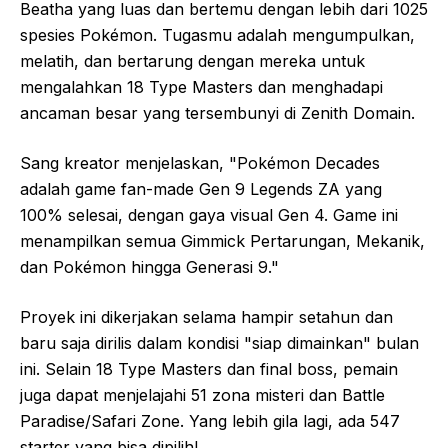
Beatha yang luas dan bertemu dengan lebih dari 1025
spesies Pokémon. Tugasmu adalah mengumpulkan,
melatih, dan bertarung dengan mereka untuk
mengalahkan 18 Type Masters dan menghadapi
ancaman besar yang tersembunyi di Zenith Domain.
Sang kreator menjelaskan, "Pokémon Decades
adalah game fan-made Gen 9 Legends ZA yang
100% selesai, dengan gaya visual Gen 4. Game ini
menampilkan semua Gimmick Pertarungan, Mekanik,
dan Pokémon hingga Generasi 9."
Proyek ini dikerjakan selama hampir setahun dan
baru saja dirilis dalam kondisi "siap dimainkan" bulan
ini. Selain 18 Type Masters dan final boss, pemain
juga dapat menjelajahi 51 zona misteri dan Battle
Paradise/Safari Zone. Yang lebih gila lagi, ada 547
starter yang bisa dipilih!