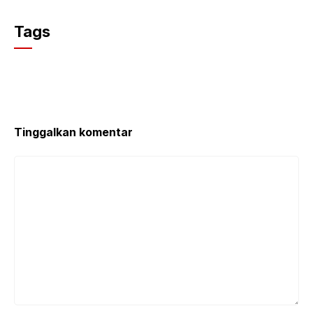
a
w
h
c
itt
at
Tags
e
er
s
b
A
o
p
o
p
k
Tinggalkan komentar
Komentar