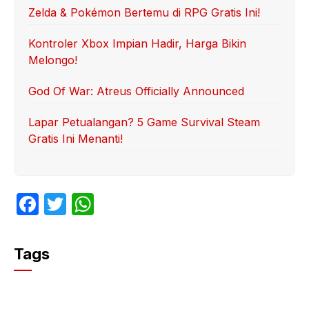
Zelda & Pokémon Bertemu di RPG Gratis Ini!
Kontroler Xbox Impian Hadir, Harga Bikin
Melongo!
God Of War: Atreus Officially Announced
Lapar Petualangan? 5 Game Survival Steam
Gratis Ini Menanti!
F
T
W
a
w
h
c
itt
at
Tags
e
er
s
b
A