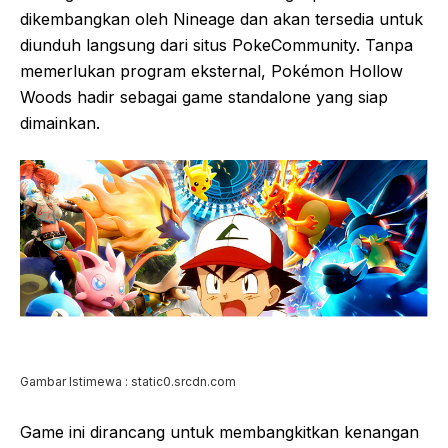
dikembangkan oleh Nineage dan akan tersedia untuk
diunduh langsung dari situs PokeCommunity. Tanpa
memerlukan program eksternal, Pokémon Hollow
Woods hadir sebagai game standalone yang siap
dimainkan.
Gambar Istimewa : static0.srcdn.com
Game ini dirancang untuk membangkitkan kenangan