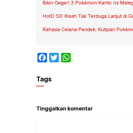
Bikin Geger! 3 Pokémon Kanto Ini Mele
HotD S3: Kisah Tak Terduga Lanjut di G
Rahasia Celana Pendek: Kutipan Pokém
F
T
W
a
w
h
c
itt
at
Tags
e
er
s
b
A
o
p
Tinggalkan komentar
o
p
k
Komentar