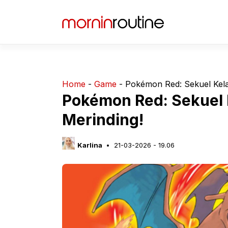
Langsung
ke
isi
Home
-
Game
-
Pokémon Red: Sekuel Kela
Pokémon Red: Sekuel 
Merinding!
Karlina
21-03-2026 - 19.06