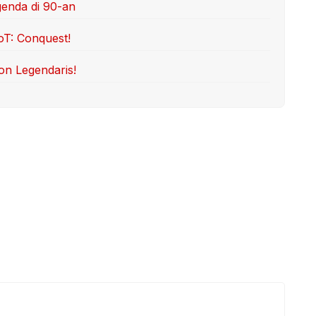
genda di 90-an
oT: Conquest!
on Legendaris!