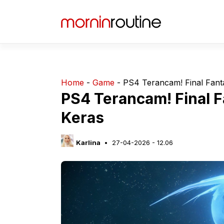
Langsung
ke
isi
Home
-
Game
-
PS4 Terancam! Final Fanta
PS4 Terancam! Final F
Keras
Karlina
27-04-2026 - 12.06