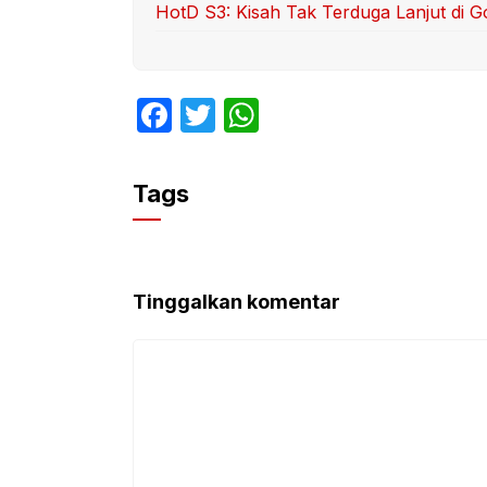
HotD S3: Kisah Tak Terduga Lanjut di G
F
T
W
a
w
h
c
itt
at
Tags
e
er
s
b
A
o
p
Tinggalkan komentar
o
p
k
Komentar