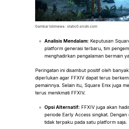
Gambar Istimewa : static0.srcdn.com
Analisis Mendalam:
Keputusan Square 
platform generasi terbaru, tim penge
menghadirkan pengalaman bermain yan
Peringatan ini disambut positif oleh ban
diperlukan agar FFXIV dapat terus berke
pemainnya. Selain itu, Square Enix juga me
terus menikmati FFXIV.
Opsi Alternatif:
FFXIV juga akan hadir
periode Early Access singkat. Denga
tidak terpaku pada satu platform saja.