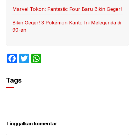
Marvel Tokon: Fantastic Four Baru Bikin Geger!
Bikin Geger! 3 Pokémon Kanto Ini Melegenda di
90-an
F
T
W
a
w
h
c
itt
at
Tags
e
er
s
b
A
o
p
o
p
k
Tinggalkan komentar