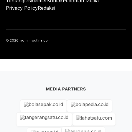
Tentang
Disklaimer
Kontak
Pedoman Media
Privacy Policy
Redaksi
© 2026 morninroutine.com
MEDIA PARTNERS