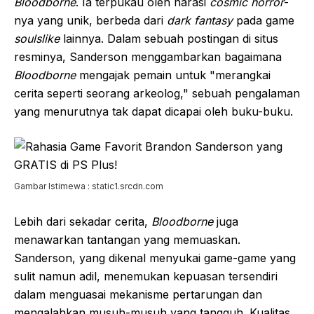
Bloodborne
. Ia terpukau oleh narasi
cosmic horror
-
nya yang unik, berbeda dari
dark fantasy
pada game
soulslike
lainnya. Dalam sebuah postingan di situs
resminya, Sanderson menggambarkan bagaimana
Bloodborne
mengajak pemain untuk "merangkai
cerita seperti seorang arkeolog," sebuah pengalaman
yang menurutnya tak dapat dicapai oleh buku-buku.
Gambar Istimewa : static1.srcdn.com
Lebih dari sekadar cerita,
Bloodborne
juga
menawarkan tantangan yang memuaskan.
Sanderson, yang dikenal menyukai game-game yang
sulit namun adil, menemukan kepuasan tersendiri
dalam menguasai mekanisme pertarungan dan
mengalahkan musuh-musuh yang tangguh. Kualitas