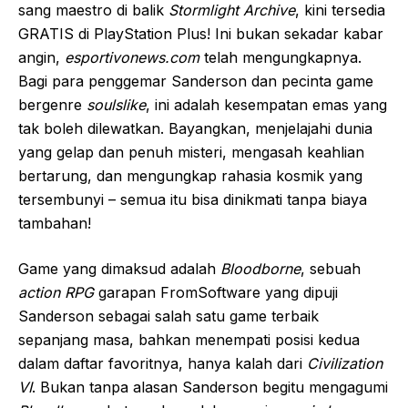
sang maestro di balik
Stormlight Archive
, kini tersedia
GRATIS di PlayStation Plus! Ini bukan sekadar kabar
angin,
esportivonews.com
telah mengungkapnya.
Bagi para penggemar Sanderson dan pecinta game
bergenre
soulslike
, ini adalah kesempatan emas yang
tak boleh dilewatkan. Bayangkan, menjelajahi dunia
yang gelap dan penuh misteri, mengasah keahlian
bertarung, dan mengungkap rahasia kosmik yang
tersembunyi – semua itu bisa dinikmati tanpa biaya
tambahan!
Game yang dimaksud adalah
Bloodborne
, sebuah
action RPG
garapan FromSoftware yang dipuji
Sanderson sebagai salah satu game terbaik
sepanjang masa, bahkan menempati posisi kedua
dalam daftar favoritnya, hanya kalah dari
Civilization
VI
. Bukan tanpa alasan Sanderson begitu mengagumi