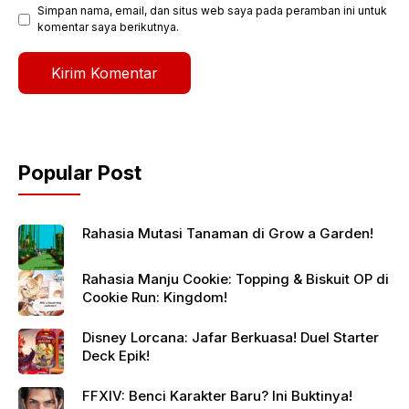
Simpan nama, email, dan situs web saya pada peramban ini untuk
komentar saya berikutnya.
Popular Post
Rahasia Mutasi Tanaman di Grow a Garden!
Rahasia Manju Cookie: Topping & Biskuit OP di
Cookie Run: Kingdom!
Disney Lorcana: Jafar Berkuasa! Duel Starter
Deck Epik!
FFXIV: Benci Karakter Baru? Ini Buktinya!