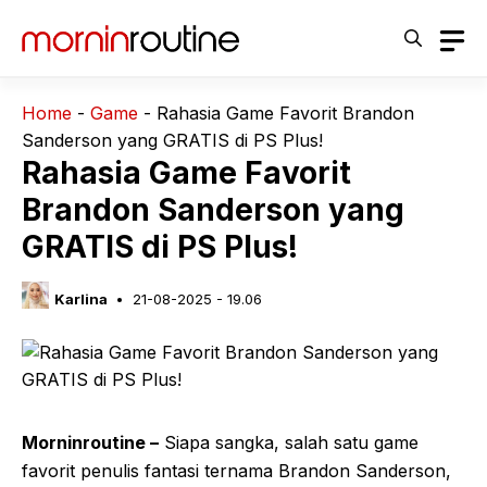
Langsung
ke
isi
Home
-
Game
-
Rahasia Game Favorit Brandon
Sanderson yang GRATIS di PS Plus!
Rahasia Game Favorit
Brandon Sanderson yang
GRATIS di PS Plus!
Karlina
21-08-2025 - 19.06
Morninroutine –
Siapa sangka, salah satu game
favorit penulis fantasi ternama Brandon Sanderson,