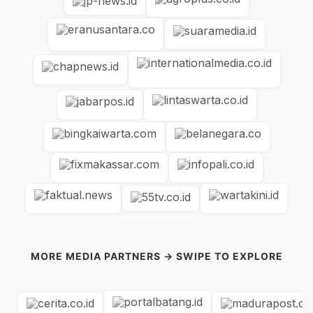
MORE MEDIA PARTNERS → SWIPE TO EXPLORE