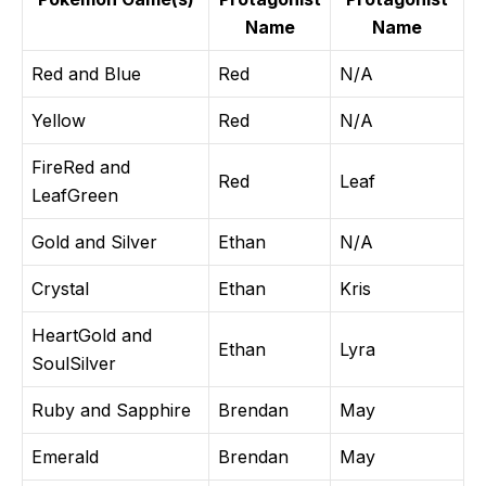
Name
Name
Red and Blue
Red
N/A
Yellow
Red
N/A
FireRed and
Red
Leaf
LeafGreen
Gold and Silver
Ethan
N/A
Crystal
Ethan
Kris
HeartGold and
Ethan
Lyra
SoulSilver
Ruby and Sapphire
Brendan
May
Emerald
Brendan
May