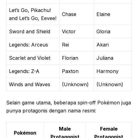
Let’s Go, Pikachu!
Chase
Elaine
and Let’s Go, Eevee!
Sword and Shield
Victor
Gloria
Legends: Arceus
Rei
Akari
Scarlet and Violet
Florian
Juliana
Legends: Z-A
Paxton
Harmony
Winds and Waves
(Unknown)
(Unknown)
Selain game utama, beberapa spin-off Pokémon juga
punya protagonis dengan nama resmi:
Male
Female
Pokémon
Protagonist
Protagonist