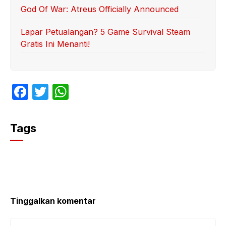
God Of War: Atreus Officially Announced
Lapar Petualangan? 5 Game Survival Steam
Gratis Ini Menanti!
F
T
W
a
w
h
c
itt
at
Tags
e
er
s
b
A
o
p
o
p
k
Tinggalkan komentar
Komentar