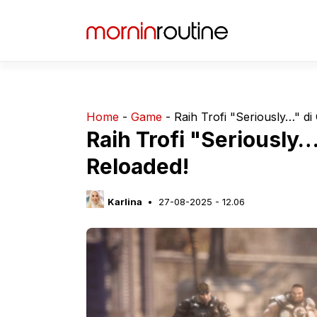
Langsung
ke
isi
Home
-
Game
-
Raih Trofi "Seriously…" di
Raih Trofi "Seriously…
Reloaded!
Karlina
27-08-2025 - 12.06