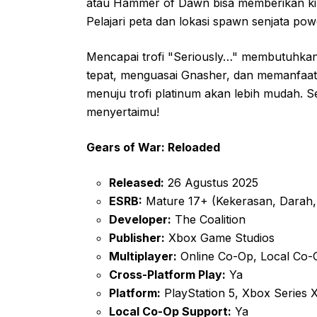
atau Hammer of Dawn bisa memberikan kill 
Pelajari peta dan lokasi spawn senjata po
Mencapai trofi "Seriously…" membutuhkan
tepat, menguasai Gnasher, dan memanfaat
menuju trofi platinum akan lebih mudah. 
menyertaimu!
Gears of War: Reloaded
Released:
26 Agustus 2025
ESRB:
Mature 17+ (Kekerasan, Darah,
Developer:
The Coalition
Publisher:
Xbox Game Studios
Multiplayer:
Online Co-Op, Local Co-O
Cross-Platform Play:
Ya
Platform:
PlayStation 5, Xbox Series 
Local Co-Op Support:
Ya