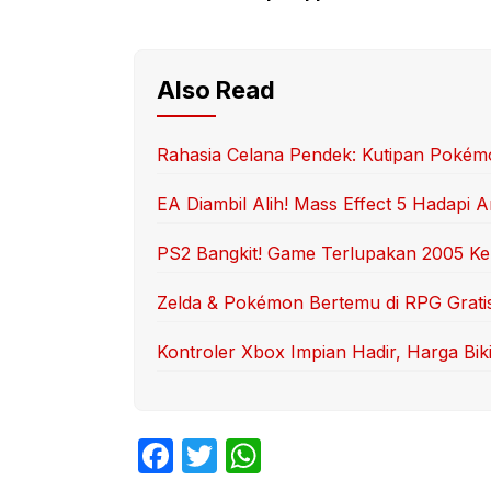
Also Read
Rahasia Celana Pendek: Kutipan Pokém
EA Diambil Alih! Mass Effect 5 Hadapi
PS2 Bangkit! Game Terlupakan 2005 Ke
Zelda & Pokémon Bertemu di RPG Gratis 
Kontroler Xbox Impian Hadir, Harga Bik
F
T
W
a
w
h