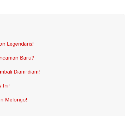
on Legendaris!
 Ancaman Baru?
mbali Diam-diam!
Ini!
in Melongo!