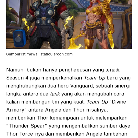
Gambar Istimewa : static0.srcdn.com
Namun, bukan hanya penghapusan yang terjadi.
Season 4 juga memperkenalkan
Team-Up
baru yang
menghubungkan dua hero Vanguard, sebuah sinergi
langka antara dua
tank
yang akan mengubah cara
kalian membangun tim yang kuat.
Team-Up
"Divine
Armory" antara Angela dan Thor misalnya,
memberikan Thor kemampuan untuk melemparkan
"Thunder Spear" yang mengembalikan sumber daya
Thor Force-nya dan memberikan Angela tambahan