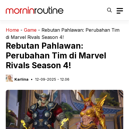
Langsung
ke
isi
Home
-
Game
-
Rebutan Pahlawan: Perubahan Tim
di Marvel Rivals Season 4!
Rebutan Pahlawan:
Perubahan Tim di Marvel
Rivals Season 4!
Karlina
12-09-2025 - 12.06