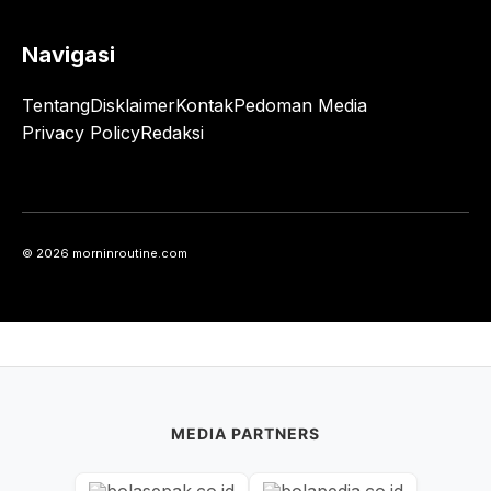
Navigasi
Tentang
Disklaimer
Kontak
Pedoman Media
Privacy Policy
Redaksi
© 2026 morninroutine.com
MEDIA PARTNERS