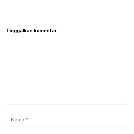
b
A
o
p
o
p
k
Tinggalkan komentar
Komentar
Nama
Surel