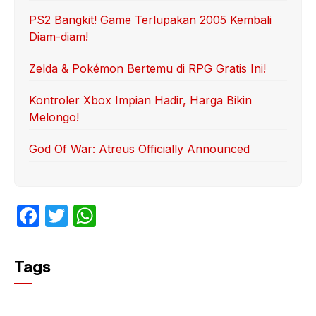
PS2 Bangkit! Game Terlupakan 2005 Kembali
Diam-diam!
Zelda & Pokémon Bertemu di RPG Gratis Ini!
Kontroler Xbox Impian Hadir, Harga Bikin
Melongo!
God Of War: Atreus Officially Announced
F
T
W
a
w
h
c
itt
at
Tags
e
er
s
b
A