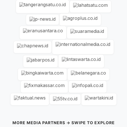
MORE MEDIA PARTNERS → SWIPE TO EXPLORE