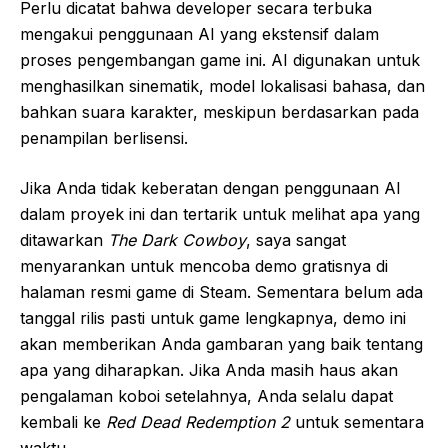
Perlu dicatat bahwa developer secara terbuka
mengakui penggunaan AI yang ekstensif dalam
proses pengembangan game ini. AI digunakan untuk
menghasilkan sinematik, model lokalisasi bahasa, dan
bahkan suara karakter, meskipun berdasarkan pada
penampilan berlisensi.
Jika Anda tidak keberatan dengan penggunaan AI
dalam proyek ini dan tertarik untuk melihat apa yang
ditawarkan
The Dark Cowboy
, saya sangat
menyarankan untuk mencoba demo gratisnya di
halaman resmi game di Steam. Sementara belum ada
tanggal rilis pasti untuk game lengkapnya, demo ini
akan memberikan Anda gambaran yang baik tentang
apa yang diharapkan. Jika Anda masih haus akan
pengalaman koboi setelahnya, Anda selalu dapat
kembali ke
Red Dead Redemption 2
untuk sementara