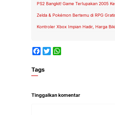
PS2 Bangkit! Game Terlupakan 2005 Ke
Zelda & Pokémon Bertemu di RPG Gratis 
Kontroler Xbox Impian Hadir, Harga Bik
F
T
W
a
w
h
c
itt
at
Tags
e
er
s
b
A
o
p
Tinggalkan komentar
o
p
k
Komentar