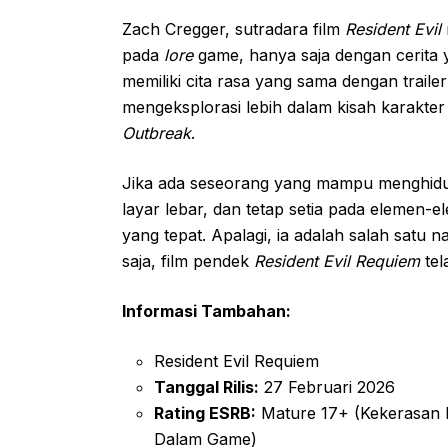
Zach Cregger, sutradara film
Resident Evil
pada
lore
game, hanya saja dengan cerita y
memiliki cita rasa yang sama dengan traile
mengeksplorasi lebih dalam kisah karakter 
Outbreak
.
Jika ada seseorang yang mampu menghid
layar lebar, dan tetap setia pada elemen-
yang tepat. Apalagi, ia adalah salah satu n
saja, film pendek
Resident Evil Requiem
tel
Informasi Tambahan:
Resident Evil Requiem
Tanggal Rilis:
27 Februari 2026
Rating ESRB:
Mature 17+ (Kekerasan I
Dalam Game)