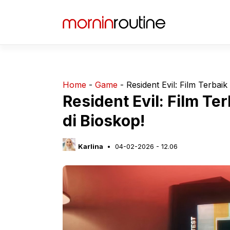
Langsung
ke
isi
Home
-
Game
-
Resident Evil: Film Terbai
Resident Evil: Film Te
di Bioskop!
Karlina
04-02-2026 - 12.06