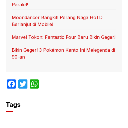
Paralel!
Moondancer Bangkit! Perang Naga HoTD
Berlanjut di Mobile!
Marvel Tokon: Fantastic Four Baru Bikin Geger!
Bikin Geger! 3 Pokémon Kanto Ini Melegenda di
90-an
F
T
W
a
w
h
c
itt
at
Tags
e
er
s
b
A