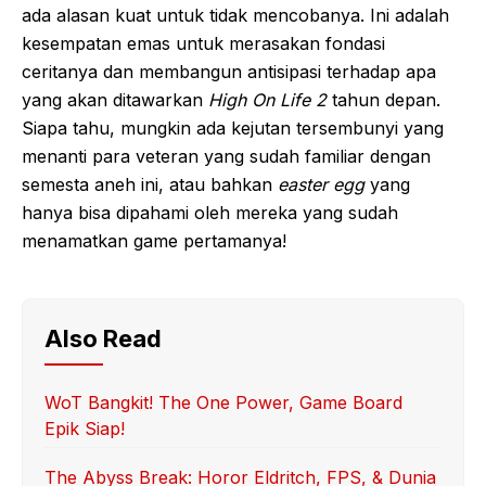
ada alasan kuat untuk tidak mencobanya. Ini adalah
kesempatan emas untuk merasakan fondasi
ceritanya dan membangun antisipasi terhadap apa
yang akan ditawarkan
High On Life 2
tahun depan.
Siapa tahu, mungkin ada kejutan tersembunyi yang
menanti para veteran yang sudah familiar dengan
semesta aneh ini, atau bahkan
easter egg
yang
hanya bisa dipahami oleh mereka yang sudah
menamatkan game pertamanya!
Also Read
WoT Bangkit! The One Power, Game Board
Epik Siap!
The Abyss Break: Horor Eldritch, FPS, & Dunia