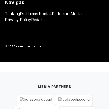
Navigasi
Tentang
Disklaimer
Kontak
Pedoman Media
Privacy Policy
Redaksi
© 2026 morninroutine.com
MEDIA PARTNERS