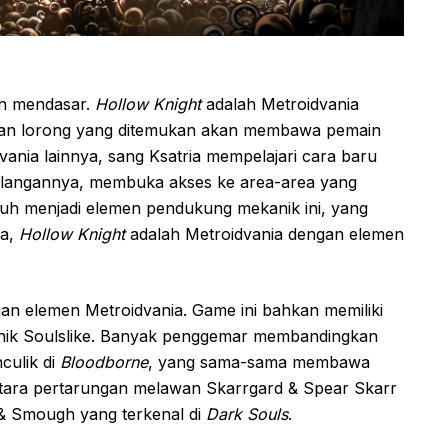
an mendasar.
Hollow Knight
adalah Metroidvania
si dan lorong yang ditemukan akan membawa pemain
vania lainnya, sang Ksatria mempelajari cara baru
ualangannya, membuka akses ke area-area yang
suh menjadi elemen pendukung mekanik ini, yang
ya,
Hollow Knight
adalah Metroidvania dengan elemen
an elemen Metroidvania. Game ini bahkan memiliki
nik Soulslike. Banyak penggemar membandingkan
culik di
Bloodborne
, yang sama-sama membawa
ntara pertarungan melawan Skarrgard & Spear Skarr
& Smough yang terkenal di
Dark Souls
.