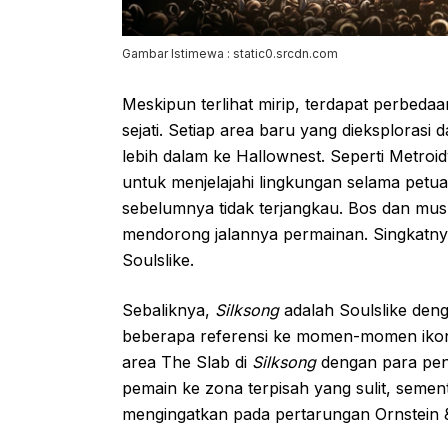
Gambar Istimewa : static0.srcdn.com
Meskipun terlihat mirip, terdapat perbeda
sejati. Setiap area baru yang dieksplora
lebih dalam ke Hallownest. Seperti Metroid
untuk menjelajahi lingkungan selama pet
sebelumnya tidak terjangkau. Bos dan mu
mendorong jalannya permainan. Singkatn
Soulslike.
Sebaliknya,
Silksong
adalah Soulslike deng
beberapa referensi ke momen-momen iko
area The Slab di
Silksong
dengan para pen
pemain ke zona terpisah yang sulit, seme
mengingatkan pada pertarungan Ornstein 