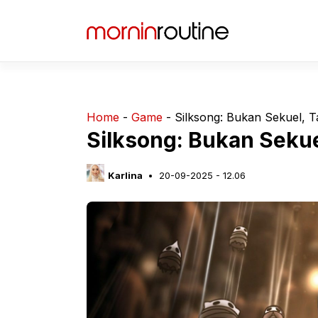
Langsung
ke
isi
Home
-
Game
-
Silksong: Bukan Sekuel, 
Silksong: Bukan Sekue
Karlina
20-09-2025 - 12.06