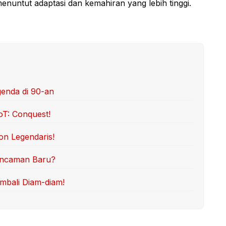
untut adaptasi dan kemahiran yang lebih tinggi.
genda di 90-an
oT: Conquest!
on Legendaris!
 Ancaman Baru?
mbali Diam-diam!