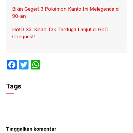
Bikin Geger! 3 Pokémon Kanto Ini Melegenda di
90-an
HotD S3: Kisah Tak Terduga Lanjut di GoT:
Conquest!
F
T
W
a
w
h
c
itt
at
Tags
e
er
s
b
A
o
p
o
p
k
Tinggalkan komentar