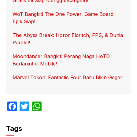
Gratis Ini Siap Mengguncangmu!
WoT Bangkit! The One Power, Game Board
Epik Siap!
The Abyss Break: Horor Eldritch, FPS, & Dunia
Paralel!
Moondancer Bangkit! Perang Naga HoTD
Berlanjut di Mobile!
Marvel Tokon: Fantastic Four Baru Bikin Geger!
F
T
W
a
w
h
c
itt
at
Tags
e
er
s